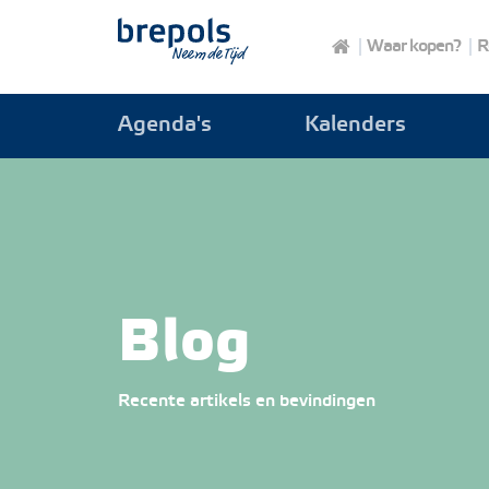
Brepols
Waar kopen?
R
Agenda's
Kalenders
Blog
Recente artikels en bevindingen