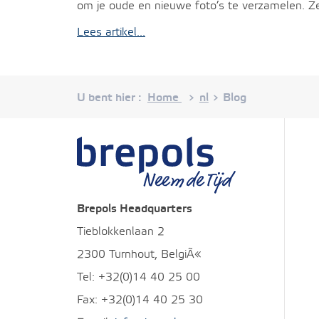
om je oude en nieuwe foto’s te verzamelen. Zet
Lees artikel...
U bent hier :
Home
nl
Blog
>
>
Brepols
Brepols Headquarters
Tieblokkenlaan 2
2300 Turnhout, BelgiÃ«
Tel: +32(0)14 40 25 00
Fax: +32(0)14 40 25 30