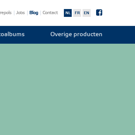
repols
Jobs
Blog
Contact
NL
FR
EN
toalbums
Overige producten