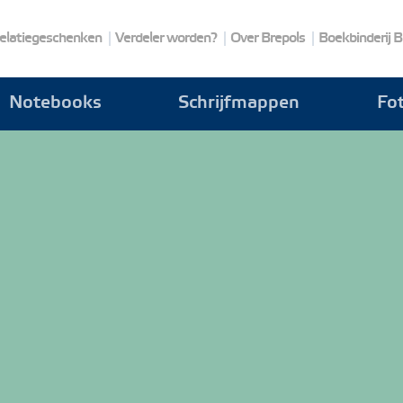
elatiegeschenken
Verdeler worden?
Over Brepols
Boekbinderij B
Notebooks
Schrijfmappen
Fo