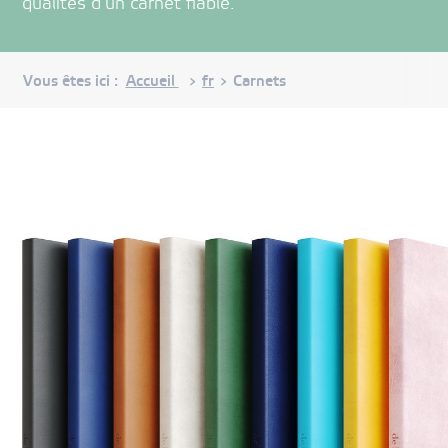
qualités d’un carnet fiable.
Vous êtes ici :
Accueil
fr
Carnets
>
>