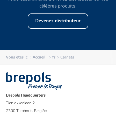
célèbres produits.
Devenez distributeur
Vous êtes ici :
Accueil
fr
Carnets
>
>
Brepols
Brepols Headquarters
Tieblokkenlaan 2
2300 Turnhout, BelgiÃ«