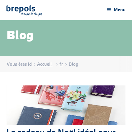
Brepols
Menu
Blog
Vous êtes ici :
Accueil
fr
Blog
>
>