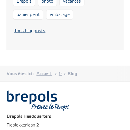
Brepols
photo
vacances
papier peint
emballage
Tous blogposts
Vous êtes ici :
Accueil
fr
Blog
>
>
Brepols
Brepols Headquarters
Tieblokkenlaan 2