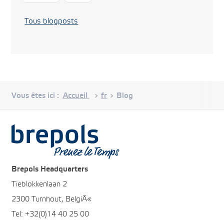
Tous blogposts
Vous êtes ici :
Accueil
fr
Blog
>
>
Brepols
Brepols Headquarters
Tieblokkenlaan 2
2300 Turnhout, BelgiÃ«
Tel: +32(0)14 40 25 00