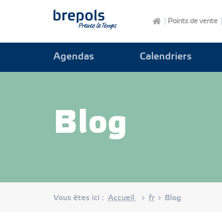
Brepols
Points de vente
Agendas
Calendriers
Blog
Vous êtes ici :
Accueil
fr
Blog
>
>