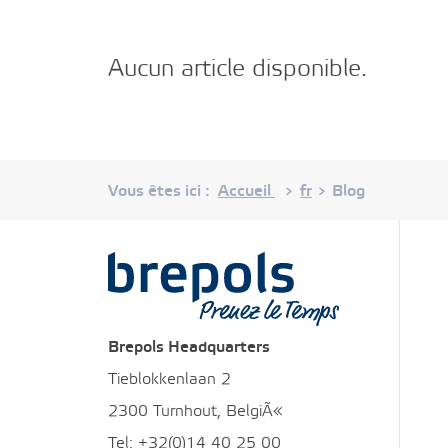
Aucun article disponible.
Vous êtes ici :
Accueil
fr
Blog
>
>
Brepols
Brepols Headquarters
Tieblokkenlaan 2
2300 Turnhout, BelgiÃ«
Tel: +32(0)14 40 25 00