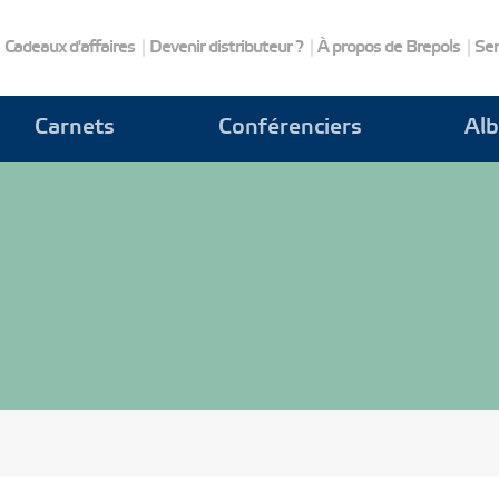
Cadeaux d'affaires
Devenir distributeur ?
À propos de Brepols
Ser
Carnets
Conférenciers
Al