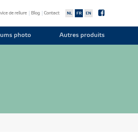
vice de reliure
Blog
Contact
NL
FR
EN
bums photo
Autres produits