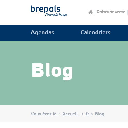
Brepols
Points de vente
Agendas
Calendriers
Blog
Vous êtes ici :
Accueil
fr
Blog
>
>