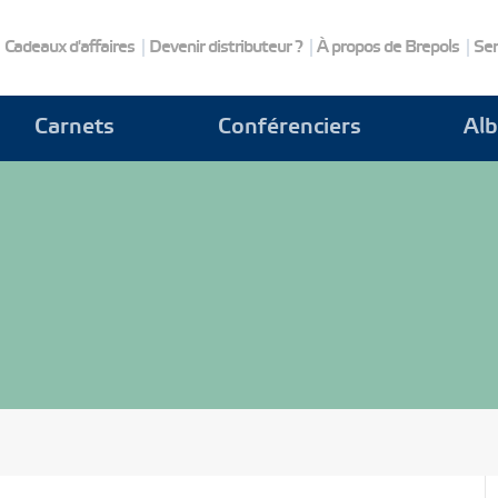
Cadeaux d'affaires
Devenir distributeur ?
À propos de Brepols
Ser
Carnets
Conférenciers
Al