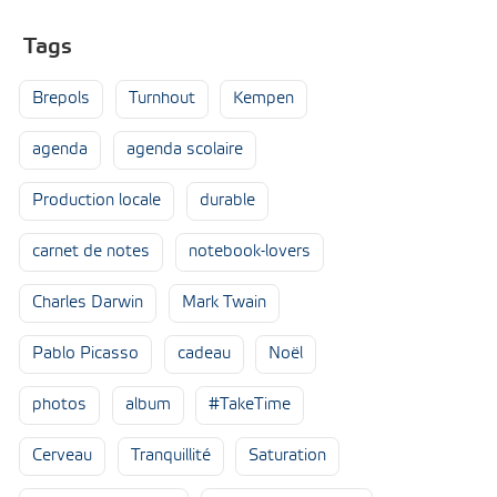
Tags
Brepols
Turnhout
Kempen
agenda
agenda scolaire
Production locale
durable
carnet de notes
notebook-lovers
Charles Darwin
Mark Twain
Pablo Picasso
cadeau
Noël
photos
album
#TakeTime
Cerveau
Tranquillité
Saturation