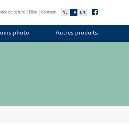
vice de reliure
Blog
Contact
NL
FR
EN
bums photo
Autres produits